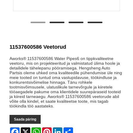
11537600586 Veetorud
Aworks® 11537600586 Water Pipes6 on tippkvaliteetne
veetoru, mis on projekteeritud ja valmistatud ülima hoole ja
detailidele tähelepanu pööramisega. Hengsheng Auto
Partsis oleme uhked oma kvaliteedile pühendumise üle ning
meie tooted on tuntud oma vastupidavuse, töökindluse ja
konkurentsivõimelise hinnaga. Tänu rohkele
tootmisvõimsusele, ulatuslikule tarnevõrgule ja kiiretele
tööaegadele pakume oma klientidele suurepäraseid tooteid
ja kiireid tarneaegu. Aworks® 11537600586 veetorude abil
võite olla kindel, et saate kvaliteetse toote, mis tagab
töökindla töö aastateks.
Saada päring
Facebook
X
WhatsApp
Pinterest
LinkedIn
Share