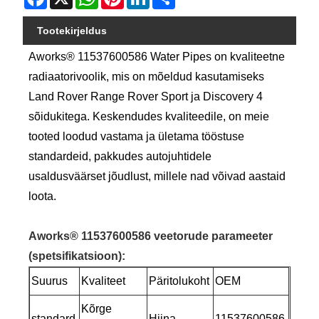
Tootekirjeldus
Aworks® 11537600586 Water Pipes on kvaliteetne
radiaatorivoolik, mis on mõeldud kasutamiseks
Land Rover Range Rover Sport ja Discovery 4
sõidukitega. Keskendudes kvaliteedile, on meie
tooted loodud vastama ja ületama tööstuse
standardeid, pakkudes autojuhtidele
usaldusväärset jõudlust, millele nad võivad aastaid
loota.
Aworks® 11537600586 veetorude parameeter
(spetsifikatsioon)
:
Suurus
Kvaliteet
Päritolukoht
OEM
Kõrge
standard
Hiina
11537600586