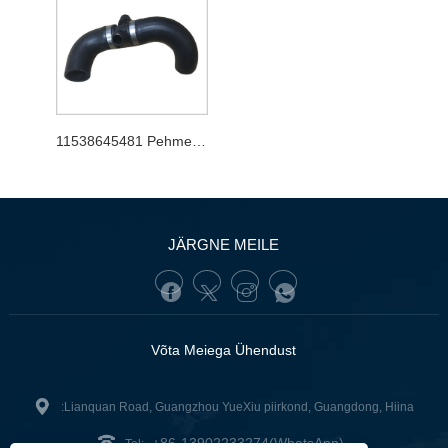
11538645481 Pehme toru
JÄRGNE MEILE
Võta Meiega Ühendust
:Lianquan Road, Guangzhou YueXiu piirkond, Guangdong, Hiina
+86-13902233274(WhatsApp)
Tel: