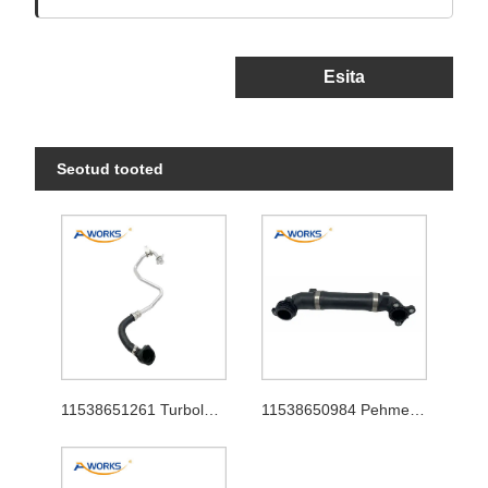
Esita
Seotud tooted
11538651261 Turbolaaduri voolik
11538650984 Pehme toru