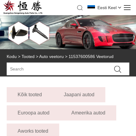
Eesti Keel
Kodu
>
Tooted
>
Auto veetoru
> 11537600586 Veetorud
Kõik tooted
Jaapani autod
Euroopa autod
Ameerika autod
Aworks tooted