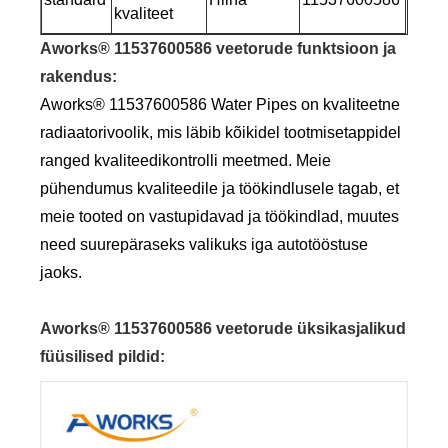
kvaliteet
Aworks® 11537600586 veetorude funktsioon ja
rakendus
:
Aworks® 11537600586 Water Pipes on kvaliteetne
radiaatorivoolik, mis läbib kõikidel tootmisetappidel
ranged kvaliteedikontrolli meetmed. Meie
pühendumus kvaliteedile ja töökindlusele tagab, et
meie tooted on vastupidavad ja töökindlad, muutes
need suurepäraseks valikuks iga autotööstuse
jaoks.
Aworks® 11537600586 veetorude üksikasjalikud
füüsilised pildid
: