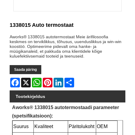
1338015 Auto termostaat
Aworks® 1338015 autotermostaat Meie ärifilosoofia
keskmes on terviklikkus, tõhusus, uuenduslikkus ja win-win
koostöö. Optimeerime pidevalt oma hanke- ja
müügikanaleid, et pakkuda oma klientidele kõige
kuluefektiivsemaid tooteid ja teenuseid.
Saada päring
Facebook
X
WhatsApp
Pinterest
LinkedIn
Share
Tootekirjeldus
Aworks® 1338015 autotermostaadi parameeter
(spetsifikatsioon):
Suurus
Kvaliteet
Päritolukoht
OEM