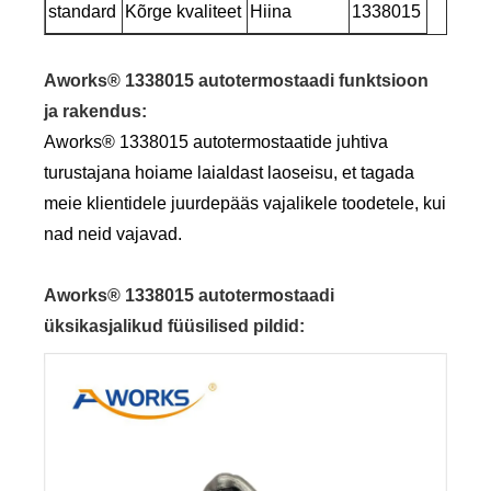
standard
Kõrge kvaliteet
Hiina
1338015
Aworks® 1338015 autotermostaadi funktsioon
ja rakendus:
Aworks® 1338015 autotermostaatide juhtiva
turustajana hoiame laialdast laoseisu, et tagada
meie klientidele juurdepääs vajalikele toodetele, kui
nad neid vajavad.
Aworks® 1338015 autotermostaadi
üksikasjalikud füüsilised pildid: