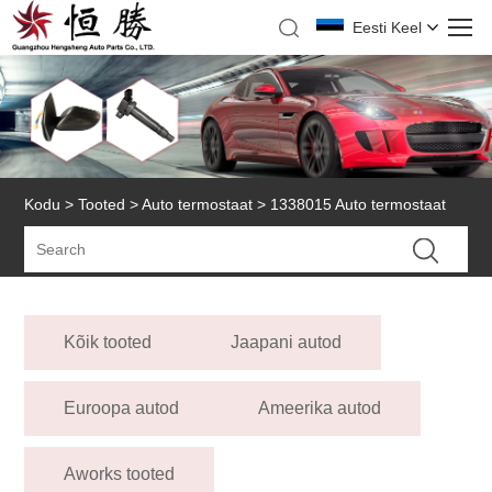
Eesti Keel
Kodu
>
Tooted
>
Auto termostaat
> 1338015 Auto termostaat
Kõik tooted
Jaapani autod
Euroopa autod
Ameerika autod
Aworks tooted