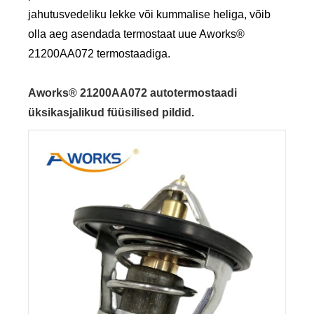
jahutusvedeliku lekke või kummalise heliga, võib
olla aeg asendada termostaat uue Aworks®
21200AA072 termostaadiga.
Aworks® 21200AA072 autotermostaadi
üksikasjalikud füüsilised pildid.