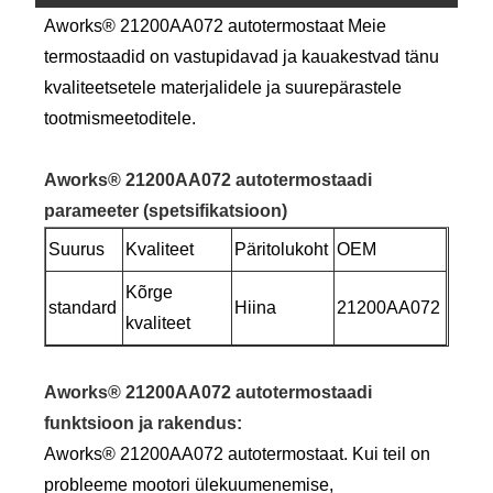
Aworks® 21200AA072 autotermostaat Meie
termostaadid on vastupidavad ja kauakestvad tänu
kvaliteetsetele materjalidele ja suurepärastele
tootmismeetoditele.
Aworks® 21200AA072 autotermostaadi
parameeter (spetsifikatsioon)
Suurus
Kvaliteet
Päritolukoht
OEM
Kõrge
standard
Hiina
21200AA072
kvaliteet
Aworks® 21200AA072 autotermostaadi
funktsioon ja rakendus:
Aworks® 21200AA072 autotermostaat. Kui teil on
probleeme mootori ülekuumenemise,