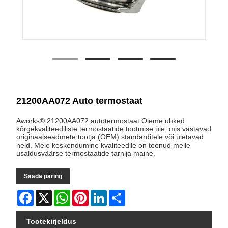
21200AA072 Auto termostaat
Aworks® 21200AA072 autotermostaat Oleme uhked
kõrgekvaliteediliste termostaatide tootmise üle, mis vastavad
originaalseadmete tootja (OEM) standarditele või ületavad
neid. Meie keskendumine kvaliteedile on toonud meile
usaldusväärse termostaatide tarnija maine.
Saada päring
Facebook
X
WhatsApp
Pinterest
LinkedIn
Share
Tootekirjeldus