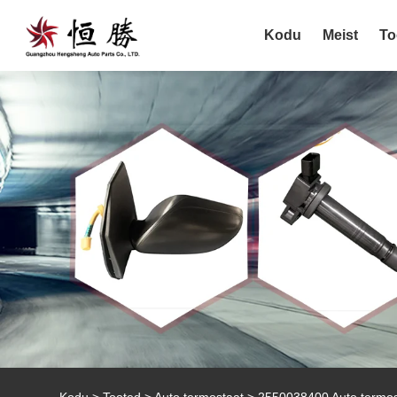
Kodu
Meist
To