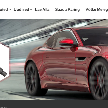
oted
Uudised
Lae Alla
Saada Päring
Võtke Meie