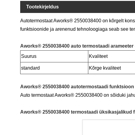
Tootekirjeldus
Autotermostaat Aworks® 2550038400 on kõrgelt konstru
funktsioonide ja arenenud tehnoloogiaga seab see tem
Aworks® 2550038400 auto termostaadi arameeter (
Suurus
Kvaliteet
standard
Kõrge kvaliteet
Aworks® 2550038400 autotermostaadi funktsioon 
Auto termostaat Aworks® 2550038400 on sõiduki jahutus
Aworks® 2550038400 termostaadi üksikasjalikud fü