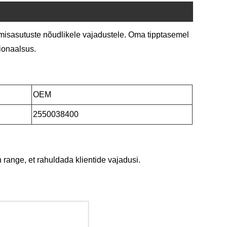
imisasutuste nõudlikele vajadustele. Oma tipptasemel
ionaalsus.
OEM
2550038400
range, et rahuldada klientide vajadusi.