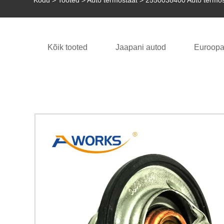
Kodu
>
Tooted
>
Auto termostaat
> 2550038400 Auto termos
Kõik tooted
Jaapani autod
Euroopa