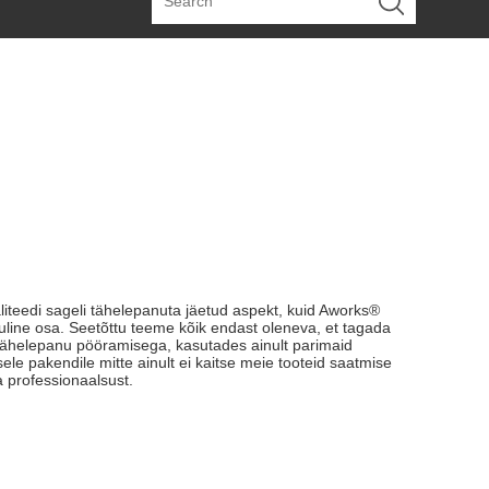
teedi sageli tähelepanuta jäetud aspekt, kuid Aworks®
ine osa. Seetõttu teeme kõik endast oleneva, et tagada
 tähelepanu pööramisega, kasutades ainult parimaid
ele pakendile mitte ainult ei kaitse meie tooteid saatmise
a professionaalsust.