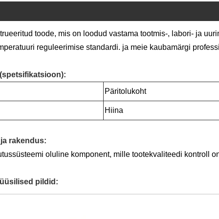
eeritud toode, mis on loodud vastama tootmis-, labori- ja uur
peratuuri reguleerimise standardi. ja meie kaubamärgi profess
spetsifikatsioon):
Päritolukoht
Hiina
ja rakendus:
süsteemi oluline komponent, mille tootekvaliteedi kontroll on 
üsilised pildid: