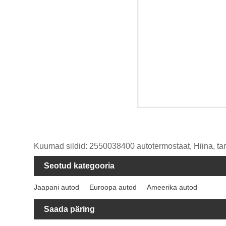
Kuumad sildid: 2550038400 autotermostaat, Hiina, tarni
Seotud kategooria
Jaapani autod
Euroopa autod
Ameerika autod
Saada päring