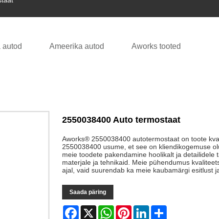
taat
 autod
Ameerika autod
Aworks tooted
2550038400 Auto termostaat
Aworks® 2550038400 autotermostaat on toote kvali
2550038400 usume, et see on kliendikogemuse olul
meie toodete pakendamine hoolikalt ja detailidele
materjale ja tehnikaid. Meie pühendumus kvaliteets
ajal, vaid suurendab ka meie kaubamärgi esitlust j
Saada päring
Facebook
X
WhatsApp
Pinterest
LinkedIn
Share