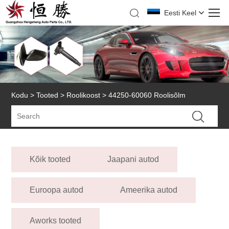
Eesti Keel
Kodu
>
Tooted
>
Roolikoost
> 44250-60060 Roolisõlm
Kõik tooted
Jaapani autod
Euroopa autod
Ameerika autod
Aworks tooted