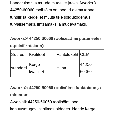
Landcruiseri ja muude mudelite jaoks. Aworks®
44250-60060 roolisõlm on loodud olema täpne,
tundlik ja kerge, et muuta teie sõidukogemus
turvalisemaks, lihtsamaks ja mugavamaks.
Aworks® 44250-60060 rooliseadme parameeter
(spetsifikatsioon)
:
Suurus
Kvaliteet
Päritolukoht
OEM
Kõrge
44250-
standard
Hiina
kvaliteet
60060
Aworks® 44250-60060 roolisõlme funktsioon ja
rakendus
:
Aworks® 44250-60060 roolisõlm loodi
kasutusmugavust silmas pidades. Nende kerge