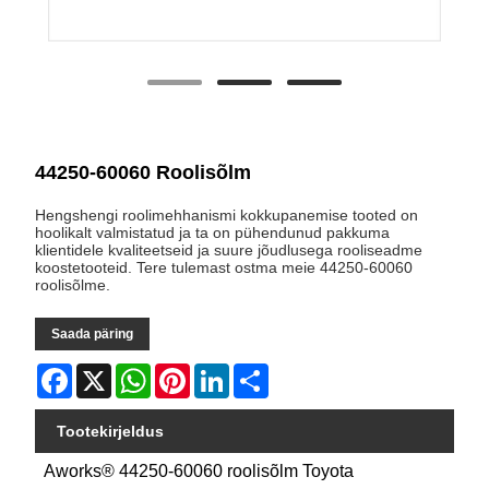
44250-60060 Roolisõlm
Hengshengi roolimehhanismi kokkupanemise tooted on
hoolikalt valmistatud ja ta on pühendunud pakkuma
klientidele kvaliteetseid ja suure jõudlusega rooliseadme
koostetooteid. Tere tulemast ostma meie 44250-60060
roolisõlme.
Saada päring
Facebook
X
WhatsApp
Pinterest
LinkedIn
Share
Tootekirjeldus
Aworks® 44250-60060 roolisõlm Toyota