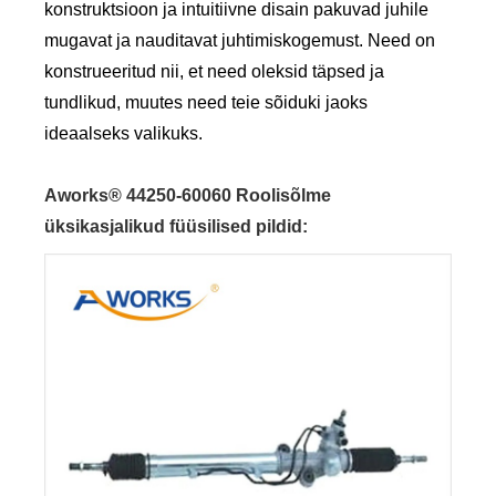
konstruktsioon ja intuitiivne disain pakuvad juhile
mugavat ja nauditavat juhtimiskogemust. Need on
konstrueeritud nii, et need oleksid täpsed ja
tundlikud, muutes need teie sõiduki jaoks
ideaalseks valikuks.
Aworks® 44250-60060 Roolisõlme
üksikasjalikud füüsilised pildid
: