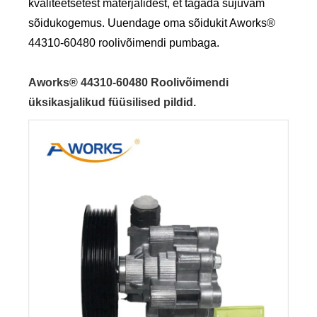
kvaliteetsetest materjalidest, et tagada sujuvam
sõidukogemus. Uuendage oma sõidukit Aworks®
44310-60480 roolivõimendi pumbaga.
Aworks® 44310-60480 Roolivõimendi
üksikasjalikud füüsilised pildid.