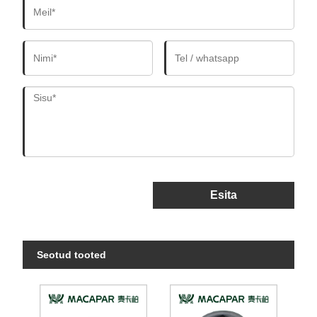
Esita
Seotud tooted