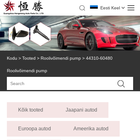
Eesti Keel
Kodu
>
Tooted
>
Roolivõimendi pump
> 44310-60480
Roolivõimendi pump
Kõik tooted
Jaapani autod
Euroopa autod
Ameerika autod