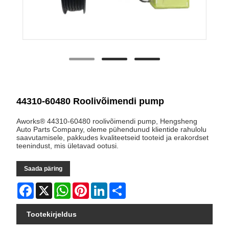
44310-60480 Roolivõimendi pump
Aworks® 44310-60480 roolivõimendi pump, Hengsheng
Auto Parts Company, oleme pühendunud klientide rahulolu
saavutamisele, pakkudes kvaliteetseid tooteid ja erakordset
teenindust, mis ületavad ootusi.
Saada päring
Facebook
X
WhatsApp
Pinterest
LinkedIn
Share
Tootekirjeldus