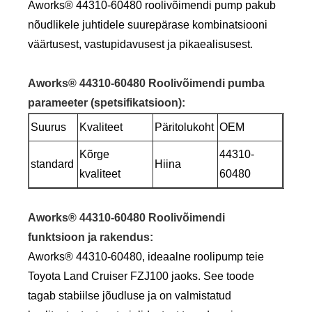
Aworks® 44310-60480 roolivõimendi pump pakub
nõudlikele juhtidele suurepärase kombinatsiooni
väärtusest, vastupidavusest ja pikaealisusest.
Aworks® 44310-60480 Roolivõimendi pumba
parameeter (spetsifikatsioon):
Suurus
Kvaliteet
Päritolukoht
OEM
Kõrge
44310-
standard
Hiina
kvaliteet
60480
Aworks® 44310-60480 Roolivõimendi
funktsioon ja rakendus:
Aworks® 44310-60480, ideaalne roolipump teie
Toyota Land Cruiser FZJ100 jaoks. See toode
tagab stabiilse jõudluse ja on valmistatud