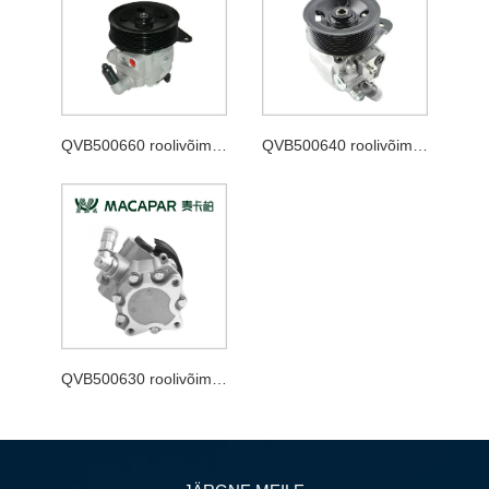
QVB500660 roolivõimendi pump
QVB500640 roolivõimendi pump
QVB500630 roolivõimendi pump