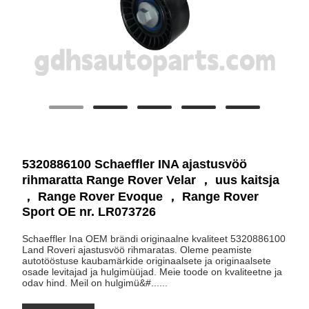
5320886100 Schaeffler INA ajastusvöö
rihmaratta Range Rover Velar ， uus kaitsja
， Range Rover Evoque ， Range Rover
Sport OE nr. LR073726
Schaeffler Ina OEM brändi originaalne kvaliteet 5320886100
Land Roveri ajastusvöö rihmaratas. Oleme peamiste
autotööstuse kaubamärkide originaalsete ja originaalsete
osade levitajad ja hulgimüüjad. Meie toode on kvaliteetne ja
odav hind. Meil on hulgimü&#......