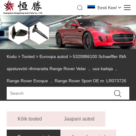
Eesti Keel
Kodu
>
Tooted
>
Euroopa autod
> 5320886100 Schaeffler INA
ajastusvöö rihmaratta Range Rover Velar ， uus kaitsja ，
Range Rover Evoque ， Range Rover Sport OE nr. LR073726
Kõik tooted
Jaapani autod