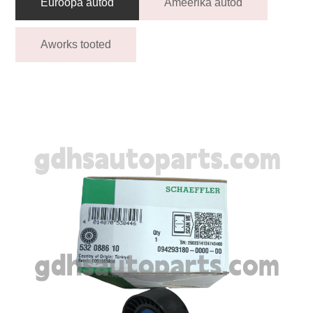
Euroopa autod
Ameerika autod
Aworks tooted