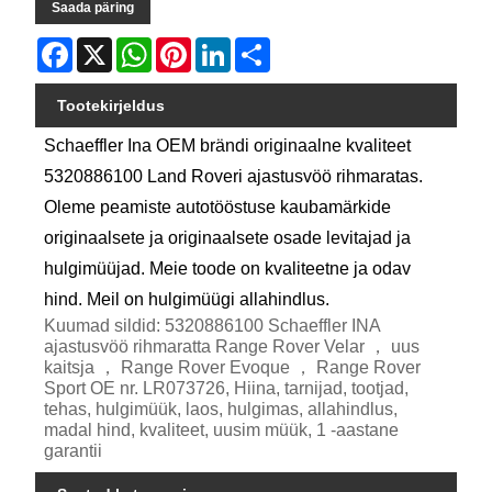
Saada päring
Facebook
X
WhatsApp
Pinterest
LinkedIn
Share
Tootekirjeldus
Schaeffler Ina OEM brändi originaalne kvaliteet
5320886100 Land Roveri ajastusvöö rihmaratas.
Oleme peamiste autotööstuse kaubamärkide
originaalsete ja originaalsete osade levitajad ja
hulgimüüjad. Meie toode on kvaliteetne ja odav
hind. Meil on hulgimüügi allahindlus.
Kuumad sildid: 5320886100 Schaeffler INA
ajastusvöö rihmaratta Range Rover Velar ， uus
kaitsja ， Range Rover Evoque ， Range Rover
Sport OE nr. LR073726, Hiina, tarnijad, tootjad,
tehas, hulgimüük, laos, hulgimas, allahindlus,
madal hind, kvaliteet, uusim müük, 1 -aastane
garantii