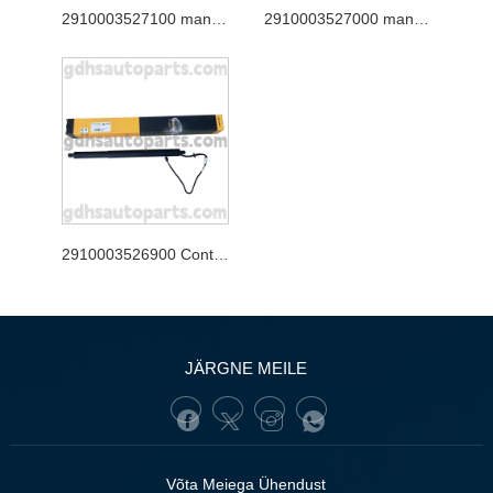
2910003527100 mandriosa tagaluugi tugi Jaguar XJ jaoks, Jaguar F-Pace OE nr. T4A49350
2910003527000 mandriosa tagaluugi tugiposti Range Rover Velar OE nr. LR178875
2910003526900 Continental tagaluugi tugine uue Range Rover Evoque OE nr jaoks. LR172984
JÄRGNE MEILE
Võta Meiega Ühendust