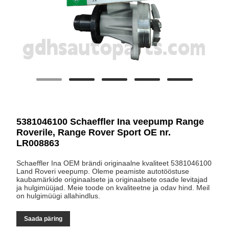
5381046100 Schaeffler Ina veepump Range
Roverile, Range Rover Sport OE nr.
LR008863
Schaeffler Ina OEM brändi originaalne kvaliteet 5381046100
Land Roveri veepump. Oleme peamiste autotööstuse
kaubamärkide originaalsete ja originaalsete osade levitajad
ja hulgimüüjad. Meie toode on kvaliteetne ja odav hind. Meil
on hulgimüügi allahindlus.
Saada päring