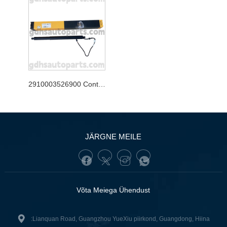
2910003526900 Continental tagaluugi tugine uue Range Rover Evoque OE nr jaoks. LR172984
JÄRGNE MEILE
Võta Meiega Ühendust
:Lianquan Road, Guangzhou YueXiu piirkond, Guangdong, Hiina