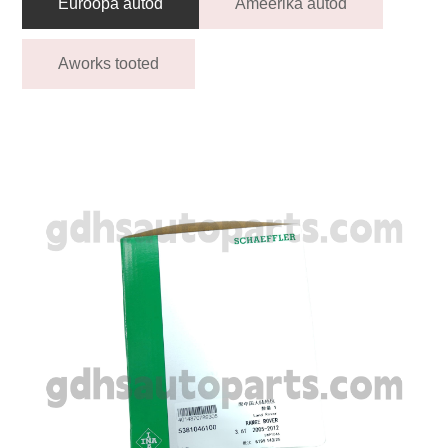
Euroopa autod
Ameerika autod
Aworks tooted