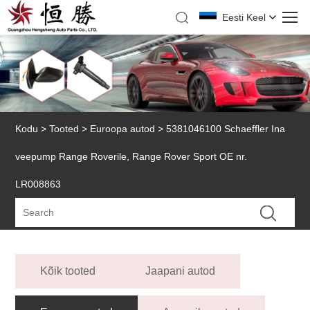
Eesti Keel
Kodu
>
Tooted
>
Euroopa autod
> 5381046100 Schaeffler Ina
veepump Range Roverile, Range Rover Sport OE nr.
LR008863
Kõik tooted
Jaapani autod