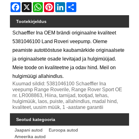
Facebook
X
WhatsApp
Pinterest
LinkedIn
Share
Tootekirjeldus
Schaeffler Ina OEM brändi originaalne kvaliteet
5381046100 Land Roveri veepump. Oleme
peamiste autotööstuse kaubamärkide originaalsete
ja originaalsete osade levitajad ja hulgimüüjad.
Meie toode on kvaliteetne ja odav hind. Meil on
hulgimüügi allahindlus.
Kuumad sildid: 5381046100 Schaeffler Ina
veepump Range Roverile, Range Rover Sport OE
nr. LR008863, Hiina, tarnijad, tootjad, tehas,
hulgimüük, laos, puiste, allahindlus, madal hind,
kvaliteet, uusim müük, 1 -aastane garantii
Seotud kategooria
Jaapani autod
Euroopa autod
Ameerika autod