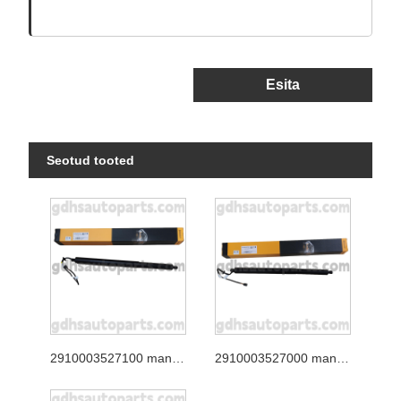
Esita
Seotud tooted
2910003527100 mandriosa tagaluugi tugi Jaguar XJ jaoks, Jaguar F-Pace OE nr. T4A49350
2910003527000 mandriosa tagaluugi tugiposti Range Rover Velar OE nr. LR178875