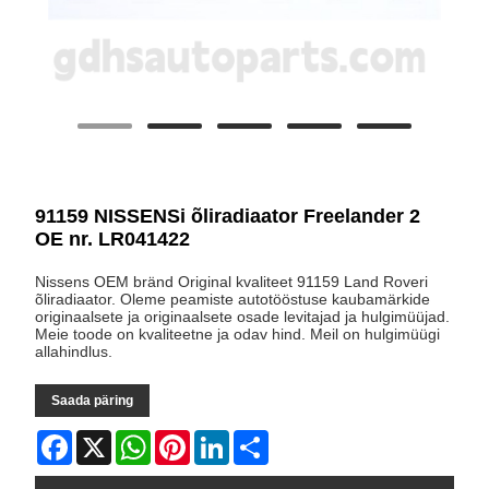
91159 NISSENSi õliradiaator Freelander 2
OE nr. LR041422
Nissens OEM bränd Original kvaliteet 91159 Land Roveri
õliradiaator. Oleme peamiste autotööstuse kaubamärkide
originaalsete ja originaalsete osade levitajad ja hulgimüüjad.
Meie toode on kvaliteetne ja odav hind. Meil on hulgimüügi
allahindlus.
Saada päring
Facebook
X
WhatsApp
Pinterest
LinkedIn
Share