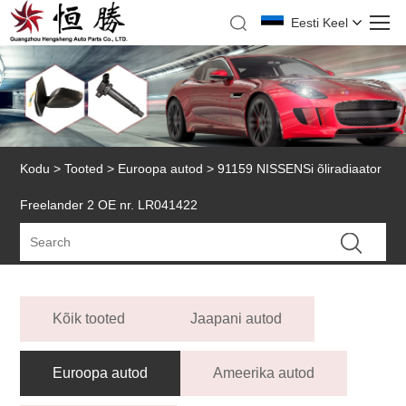
Eesti Keel
Kodu
>
Tooted
>
Euroopa autod
> 91159 NISSENSi õliradiaator
Freelander 2 OE nr. LR041422
Kõik tooted
Jaapani autod
Euroopa autod
Ameerika autod