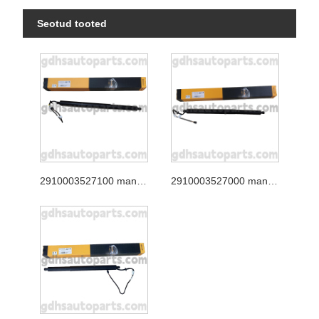
Seotud tooted
2910003527100 mandriosa tagaluugi tugi Jaguar XJ jaoks, Jaguar F-Pace OE nr. T4A49350
2910003527000 mandriosa tagaluugi tugiposti Range Rover Velar OE nr. LR178875