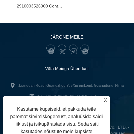
2910003526900 Continental tagaluugi tugine uue Range Rover Evoque OE nr jaoks. LR172984
JÄRGNE MEILE
Võta Meiega Ühendust
:Lianquan Road, Guangzhou YueXiu piirkond, Guangdong, Hiina
+86-13902233274(WhatsApp)
Tel:
X
tunofuzhilong@gdtuno.com
:
Kasutame küpsiseid, et pakkuda teile
paremat sirvimiskogemust, analüüsida saidi
liiklust ja isikupärastada sisu. Seda saiti
Autoriõigus © 2023 Guangzhou Hengsheng Auto Parts Co., LTD. -
kasutades nõustute meie küpsiste
Autode andurid, automootori kinnitus, autofiltrid - kõik õigused