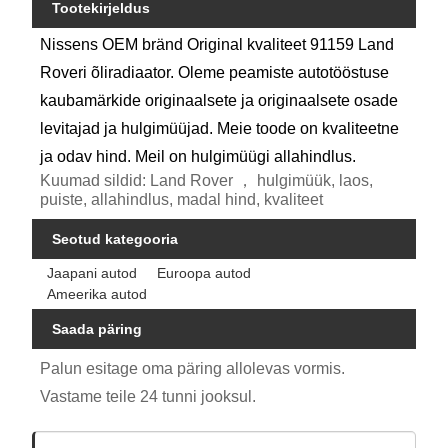
Tootekirjeldus
Nissens OEM bränd Original kvaliteet 91159 Land
Roveri õliradiaator. Oleme peamiste autotööstuse
kaubamärkide originaalsete ja originaalsete osade
levitajad ja hulgimüüjad. Meie toode on kvaliteetne
ja odav hind. Meil on hulgimüügi allahindlus.
Kuumad sildid: Land Rover ， hulgimüük, laos,
puiste, allahindlus, madal hind, kvaliteet
Seotud kategooria
Jaapani autod
Euroopa autod
Ameerika autod
Saada päring
Palun esitage oma päring allolevas vormis.
Vastame teile 24 tunni jooksul.