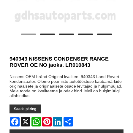
940343 NISSENS CONDENSER RANGE
ROVER OE NO jaoks. LR010843
Nissens OEM bränd Original kvaliteet 940343 Land Roveri
kondensaator. Oleme peamiste autotööstuse kaubamärkide
originaalsete ja originaalsete osade levitajad ja hulgimüüjad.
Meie toode on kvaliteetne ja odav hind. Meil on hulgimüügi
allahindlus.
Saada päring
Facebook
X
WhatsApp
Pinterest
LinkedIn
Share