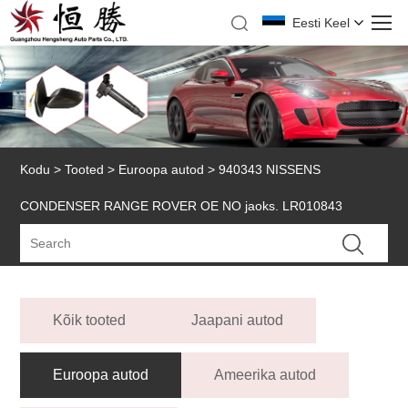
Eesti Keel
Kodu
>
Tooted
>
Euroopa autod
> 940343 NISSENS
CONDENSER RANGE ROVER OE NO jaoks. LR010843
Kõik tooted
Jaapani autod
Euroopa autod
Ameerika autod