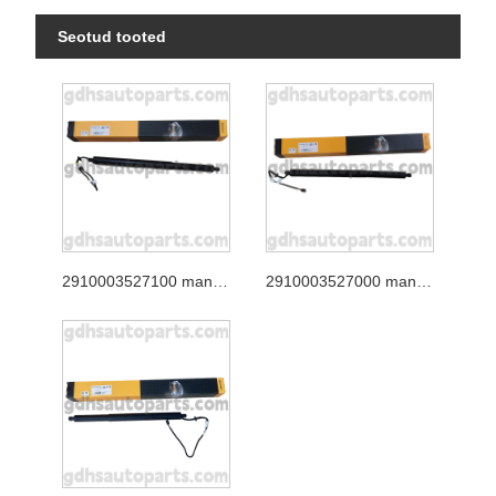
Seotud tooted
2910003527100 mandriosa tagaluugi tugi Jaguar XJ jaoks, Jaguar F-Pace OE nr. T4A49350
2910003527000 mandriosa tagaluugi tugiposti Range Rover Velar OE nr. LR178875