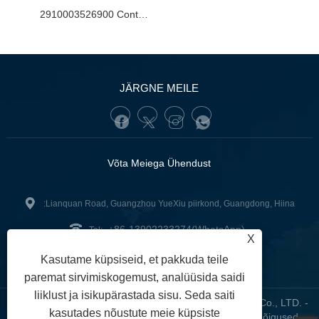
2910003526900 Continental tagaluugi tugine uue Range Rover Evoque OE nr jaoks. LR172984
JÄRGNE MEILE
Võta Meiega Ühendust
:Lianquan Road, Guangzhou YueXiu piirkond, Guangdong, Hiina
+86-13902233274(WhatsApp)
Tel:
X
tunofuzhilong@gdtuno.com
:
Kasutame küpsiseid, et pakkuda teile
paremat sirvimiskogemust, analüüsida saidi
liiklust ja isikupärastada sisu. Seda saiti
Autoriõigus © 2023 Guangzhou Hengsheng Auto Parts Co., LTD. -
kasutades nõustute meie küpsiste
Autode andurid, automootori kinnitus, autofiltrid - kõik õigused