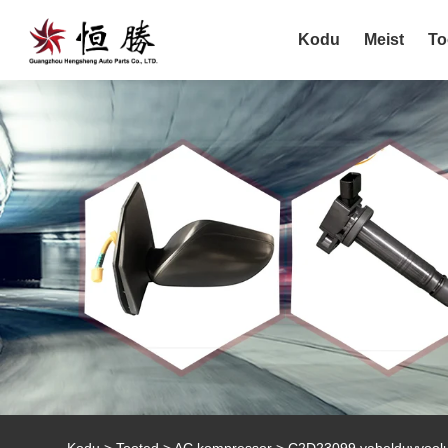
Kodu
Meist
To