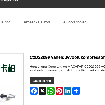
ukompressor
 autod
Ameerika autod
Aworks tooted
C2D23099 vahelduvvoolukompressor
Hengsheng Company on MACAPAR C2D23099 AC C
kvaliteetset teenust ja aitab kaasa Hiina autoosade
Saada päring
Facebook
X
WhatsApp
Pinterest
LinkedIn
Share