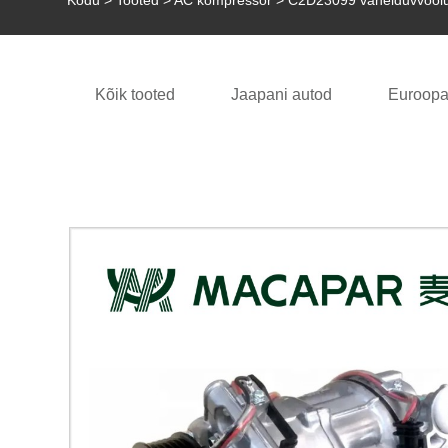
Kodu
>
Tooted
>
AC kompressor
> C2D23099 vahelduvvool
Kõik tooted
Jaapani autod
Euroopa