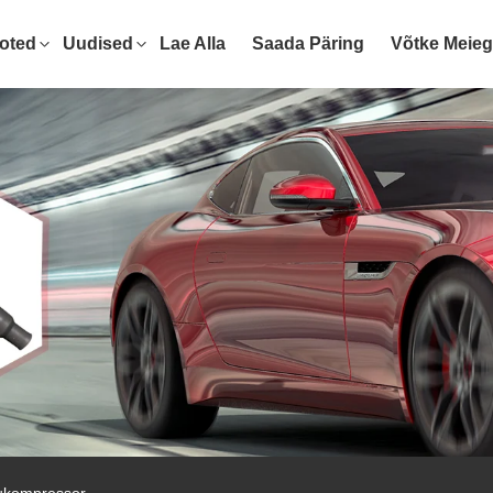
oted
Uudised
Lae Alla
Saada Päring
Võtke Meie