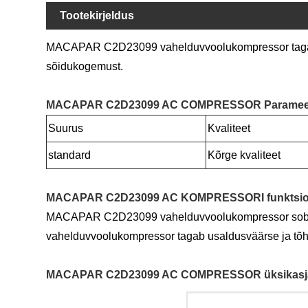
Tootekirjeldus
MACAPAR C2D23099 vahelduvvoolukompressor tagab su
sõidukogemust.
MACAPAR C2D23099 AC COMPRESSOR Parameeter 
Suurus
Kvaliteet
standard
Kõrge kvaliteet
MACAPAR C2D23099 AC KOMPRESSORI funktsioo
MACAPAR C2D23099 vahelduvvoolukompressor sobib ide
vahelduvvoolukompressor tagab usaldusväärse ja tõh
MACAPAR C2D23099 AC COMPRESSOR üksikasjalik