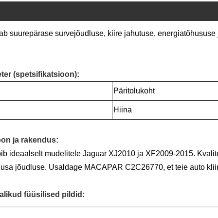
urepärase survejõudluse, kiire jahutuse, energiatõhususe j
(spetsifikatsioon)
:
Päritolukoht
Hiina
n ja rakendus
:
aalselt mudelitele Jaguar XJ2010 ja XF2009-2015. Kvaliteet
usa jõudluse. Usaldage MACAPAR C2C26770, et teie auto kliima
ud füüsilised pildid: