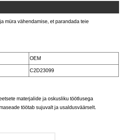
a müra vähendamise, et parandada teie
OEM
C2D23099
sete materjalide ja oskusliku töötlusega
seade töötab sujuvalt ja usaldusväärselt.